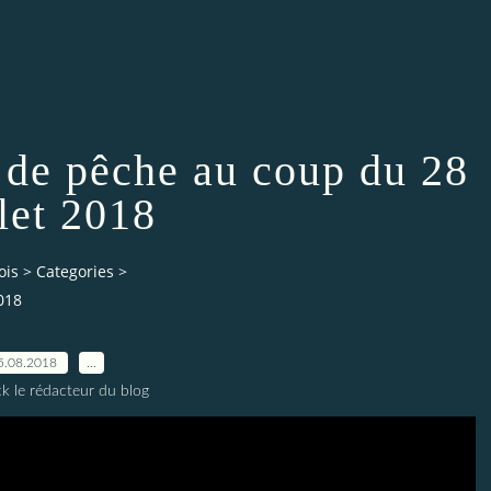
 de pêche au coup du 28
llet 2018
ois
>
Categories
>
018
5.08.2018
…
ck le rédacteur du blog