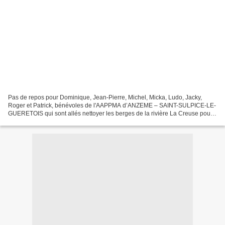
Pas de repos pour Dominique, Jean-Pierre, Michel, Micka, Ludo, Jacky,
Roger et Patrick, bénévoles de l'AAPPMA d’ANZEME – SAINT-SULPICE-LE-
GUERETOIS qui sont allés nettoyer les berges de la rivière La Creuse pour
permettre aux pêcheurs d'y accéder plus...