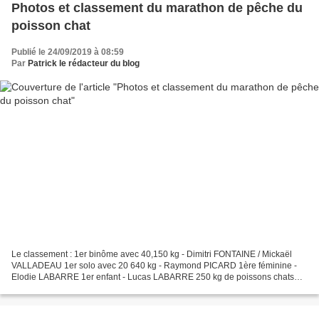
Photos et classement du marathon de pêche du
poisson chat
Publié le 24/09/2019 à 08:59
Par
Patrick le rédacteur du blog
Le classement : 1er binôme avec 40,150 kg - Dimitri FONTAINE / Mickaël
VALLADEAU 1er solo avec 20 640 kg - Raymond PICARD 1ère féminine -
Elodie LABARRE 1er enfant - Lucas LABARRE 250 kg de poissons chats
éliminés, soit environ 3 600 reproducteurs en...