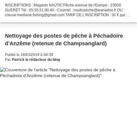
INSCRIPTIONS : Magasin NAUTIC'Pêche avenue de l'Europe - 23000
GUERET Tél : 05.55.51.90.40 - Courriel : nauticpeche@wanadoo.fr OU :
creuse.mediane.fishing@gmail.com TARIF DE L'INSCRIPTION : 30 € par
pêcheur 10 € pour le repas froid sur commande (vin compris)...
Nettoyage des postes de pêche à Péchadoire
d'Anzême (retenue de Champsanglard)
Publié le 16/03/2019 à 08:38
Par
Patrick le rédacteur du blog