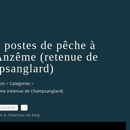
 postes de pêche à
Anzême (retenue de
sanglard)
ois
>
Categories
>
ême (retenue de Champsanglard)
6.03.2019
…
ck le rédacteur du blog