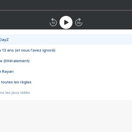
 DayZ
 a 13 ans (et vous l'avez ignoré)
e (littéralement)
im Rayan
 toutes les règles
s les jeux vidéo
us choquant de Rockstar ? - Le scandale BULLY
e plus moche de Steam
du RÊVE tourne au CAUCHEMAR