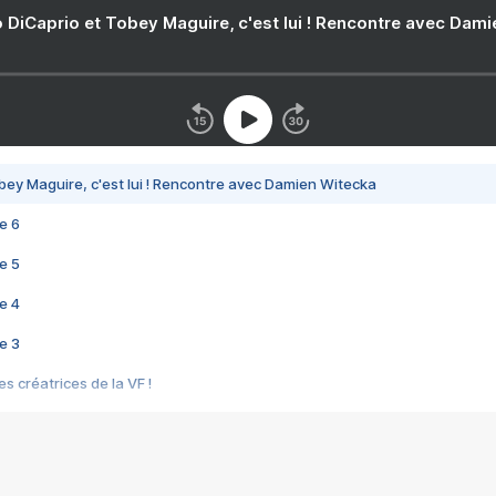
 DiCaprio et Tobey Maguire, c'est lui ! Rencontre avec Dam
bey Maguire, c'est lui ! Rencontre avec Damien Witecka
e 6
e 5
e 4
e 3
s créatrices de la VF !
e 2
e 1