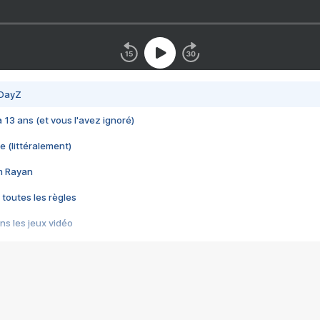
 DayZ
 a 13 ans (et vous l'avez ignoré)
e (littéralement)
im Rayan
 toutes les règles
s les jeux vidéo
us choquant de Rockstar ? - Le scandale BULLY
e plus moche de Steam
du RÊVE tourne au CAUCHEMAR