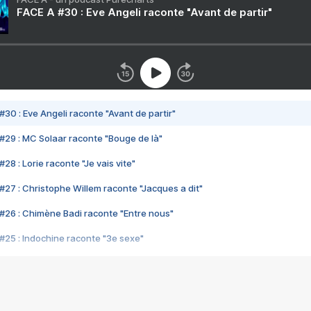
FACE A #30 : Eve Angeli raconte "Avant de partir"
#30 : Eve Angeli raconte "Avant de partir"
#29 : MC Solaar raconte "Bouge de là"
28 : Lorie raconte "Je vais vite"
#27 : Christophe Willem raconte "Jacques a dit"
#26 : Chimène Badi raconte "Entre nous"
#25 : Indochine raconte "3e sexe"
#24 : Zaho raconte "C'est chelou"
#23 : Patrick Bruel raconte "Au café des délices"