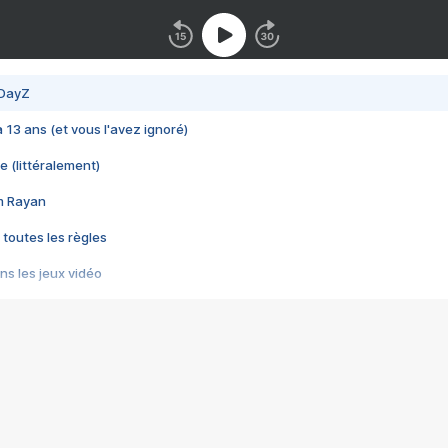
 DayZ
 a 13 ans (et vous l'avez ignoré)
e (littéralement)
im Rayan
 toutes les règles
s les jeux vidéo
us choquant de Rockstar ? - Le scandale BULLY
e plus moche de Steam
du RÊVE tourne au CAUCHEMAR
pendant 8 heures